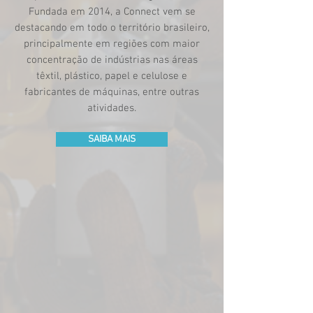
Fundada em 2014, a Connect vem se
destacando em todo o território brasileiro,
principalmente em regiões com maior
concentração de indústrias nas áreas
têxtil, plástico, papel e celulose e
fabricantes de máquinas, entre outras
atividades.
SAIBA MAIS